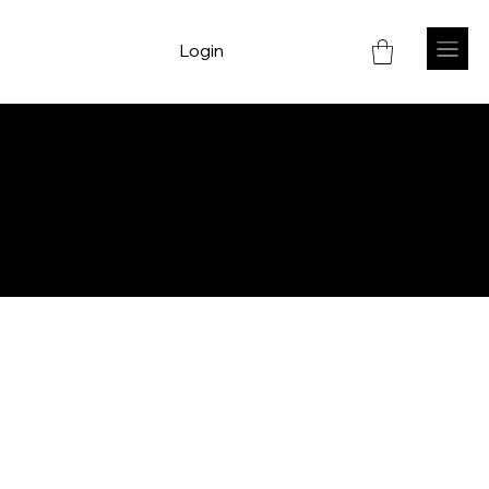
Login
Visite nossa
Loja Online
e
aproveite nossos descontos
exclusivos!
Acesse
AQUI
.