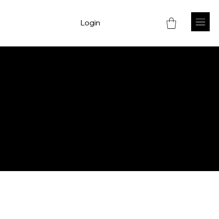
Login
Proteja sua Marca Conosco!