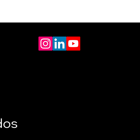
al
.710/0001-67
 BUREAU
COS DE
dos
CAO LTDA