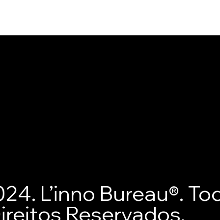
®
Comerci
cional -
untas
CNPJ:
LB
uentes
29.064
ica de
LINNO
lução
SERVI
24. L’inno Bureau®. To
 de
INOVA
ireitos Reservados.