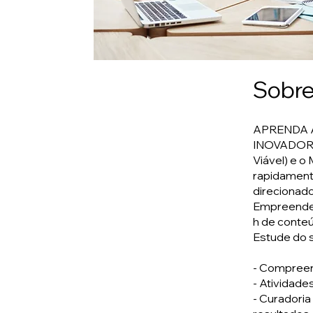
Sobr
APRENDA A
INOVADORA
Viável) e o
rapidament
direcionad
Empreended
h de conteú
Estude do s
- Compreen
- Atividade
- Curadoria