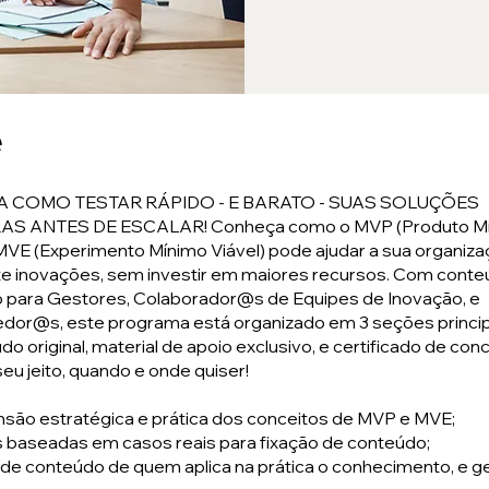
e
 COMO TESTAR RÁPIDO - E BARATO - SUAS SOLUÇÕES
S ANTES DE ESCALAR! Conheça como o MVP (Produto M
 MVE (Experimento Mínimo Viável) pode ajudar a sua organiza
e inovações, sem investir em maiores recursos. Com cont
o para Gestores, Colaborador@s de Equipes de Inovação, e
or@s, este programa está organizado em 3 seções princip
do original, material de apoio exclusivo, e certificado de con
eu jeito, quando e onde quiser!
são estratégica e prática dos conceitos de MVP e MVE;
s baseadas em casos reais para fixação de conteúdo;
 de conteúdo de quem aplica na prática o conhecimento, e g