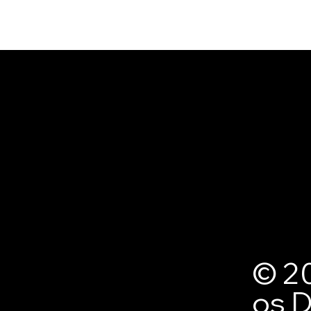
L'inno Bureau
Institu
Perg
Shop 
Freq
Polít
Devo
© 20
Aviso
os D