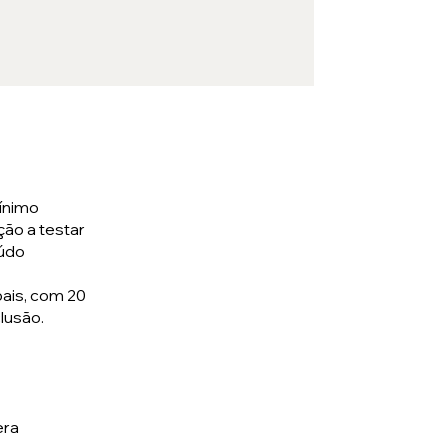
ínimo
ção a testar
eúdo
ais, com 20
clusão.
era