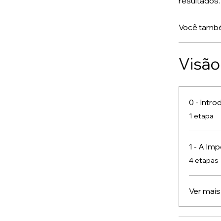
resultados.
Você també
Visão
0 - Intr
.
1 etapa
1 - A Im
.
4 etapas
Ver mais