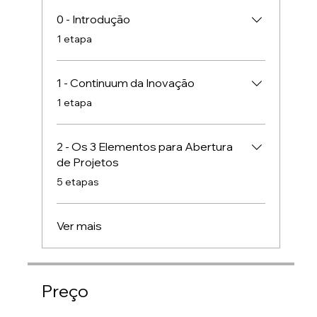
0 - Introdução
.
1 etapa
1 - Continuum da Inovação
.
1 etapa
2 - Os 3 Elementos para Abertura
de Projetos
.
5 etapas
Ver mais
Preço