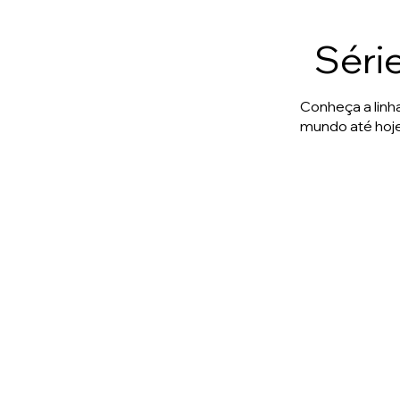
Séri
Conheça a lin
mundo até hoje